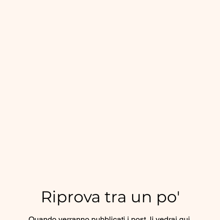
Riprova tra un po'
Quando verranno pubblicati i post, li vedrai qui.